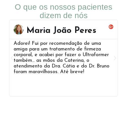
O que os nossos pacientes
dizem de nós
Maria João Peres
Adorei! Fui por recomendação de uma
A
amiga para um tratamento de firmeza
cl
corporal, e acabei por fazer o Ultraformer
v
também... as mãos da Caterina, o
c
atendimento da Dra. Cátia e do Dr. Bruno
d
foram maravilhosos. Até breve!
B
q