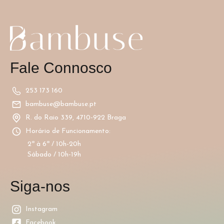
Fale Connosco
253 173 160
bambuse@bambuse.pt
R. do Raio 339, 4710-922 Braga
Horário de Funcionamento:
2ª à 6ª / 10h-20h
Sábado / 10h-19h
Siga-nos
Instagram
Facebook