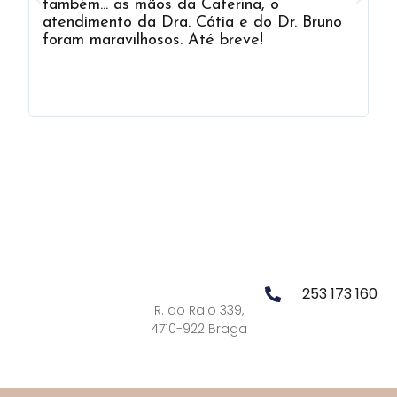
também... as mãos da Caterina, o
c
atendimento da Dra. Cátia e do Dr. Bruno
d
foram maravilhosos. Até breve!
B
q
253 173 160
R. do Raio 339,
4710-922 Braga