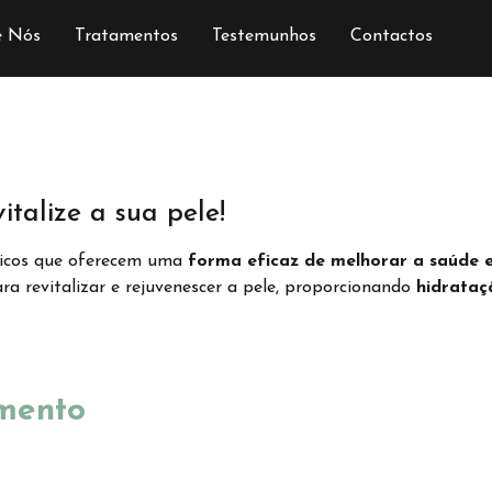
e Nós
Tratamentos
Testemunhos
Contactos
italize a sua pele!
éticos que oferecem uma
forma eficaz de melhorar a saúde e
ra revitalizar e rejuvenescer a pele, proporcionando
hidrataç
amento