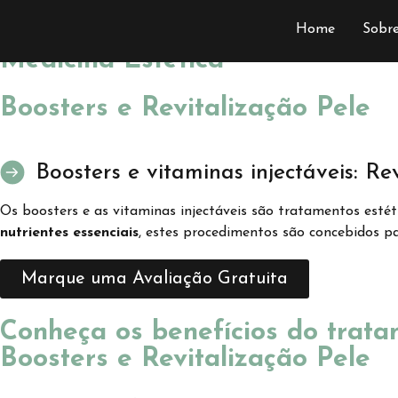
Tratamentos de
Home
Sobr
Medicina Estética
Boosters e Revitalização Pele
Boosters e vitaminas injectáveis: Rev
Os boosters e as vitaminas injectáveis são tratamentos est
nutrientes essenciais
, estes procedimentos são concebidos pa
Marque uma Avaliação Gratuita
Conheça os benefícios do trat
Boosters e Revitalização Pele