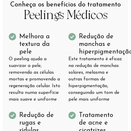
Conheça os benefícios do tratamento
Peelings Médicos
Melhora a
Redução de
textura da
manchas e
pele
hiperpigmentaçã
O peeling ajuda a
Este tratamento é eficaz
suavizar a pele,
na redução de manchas
removendo as células
solares, melasma e
mortas e promovendo a
outras formas de
regeneração celular. Isto
hiperpigmentação,
resulta numa superfície
conseguindo um tom de
mais suave e uniforme
pele mais uniforme
Redução de
Tratamento
rugas e
de acne e
rídulas
cicatrizes